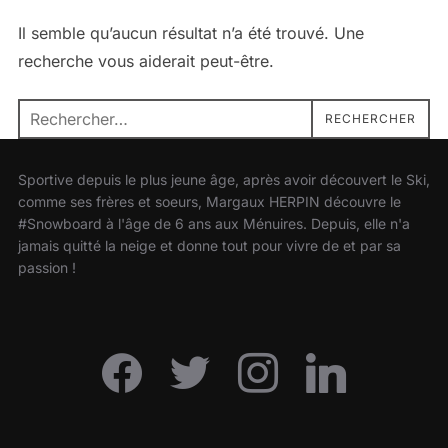
Il semble qu’aucun résultat n’a été trouvé. Une
recherche vous aiderait peut-être.
Recherche
RECHERCHER
pour :
Sportive depuis le plus jeune âge, après avoir découvert le Ski,
comme ses frères et soeurs, Margaux HERPIN découvre le
#Snowboard à l'âge de 6 ans aux Ménuires. Depuis, elle n'a
jamais quitté la neige et donne tout pour vivre de et par sa
passion !